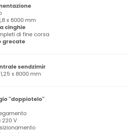
mentazione
o
1,8 x 6000 mm
 a cinghie
pleti di fine corsa
e grecate
ntrale sendzimir
 1,25 x 8000 mm
gio "doppiotelo"
llegamento
 220 V
osizionamento