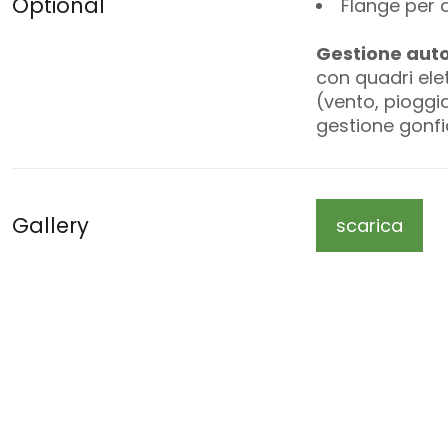
Optional
Flange per 
Gestione auto
con quadri elet
(vento, pioggi
gestione gonfia
Gallery
scarica