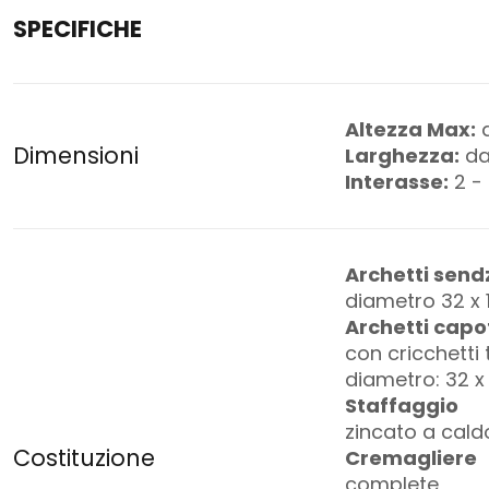
SPECIFICHE
Altezza Max:
d
Dimensioni
Larghezza:
da
Interasse:
2 - 
Archetti send
diametro 32 x 
Archetti capo
con cricchetti 
diametro: 32 
Staffaggio
zincato a cald
Costituzione
Cremagliere
complete