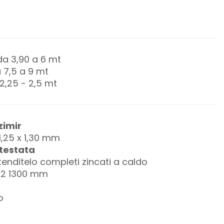
a 3,90 a 6 mt
 7,5 a 9 mt
2,25 - 2,5 mt
zimir
1,25 x 1,30 mm
testata
tenditelo completi zincati a caldo
x 2 1300 mm
o