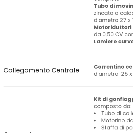
Tubo di movi
zincato a cald
diametro 27 x 
Motoriduttori
da 0,50 CV com
Lamiere curv
Correntino ce
Collegamento Centrale
diametro: 25 x
Kit di gonfiag
composto da:
Tubo di co
Motorino da
Staffa di p