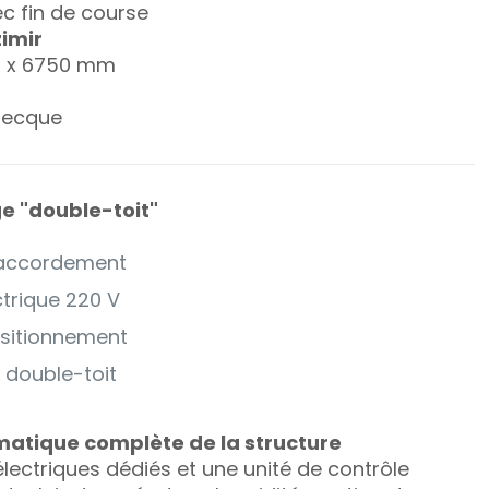
c fin de course
imir
 1 x 6750 mm
recque
ge "double-toit"
raccordement
trique 220 V
ositionnement
 double-toit
atique complète de la structure
lectriques dédiés et une unité de contrôle