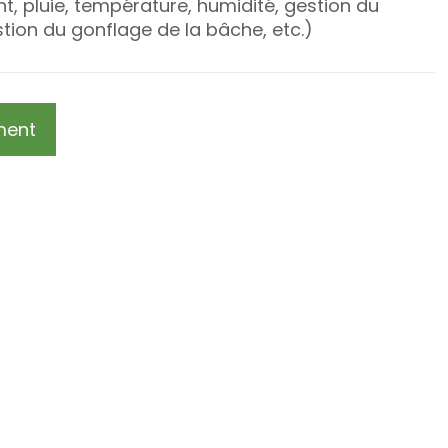
nt, pluie, température, humidité, gestion du
tion du gonflage de la bâche, etc.)
ment
Suivez-nou
Facebook