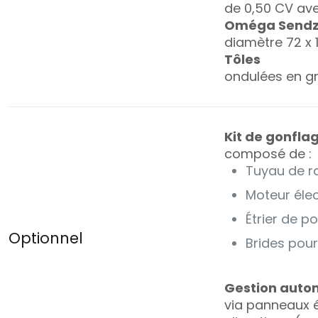
de 0,50 CV ave
Oméga Sendz
diamètre 72 x
Tôles
ondulées en g
Kit de gonfla
composé de :
Tuyau de 
Moteur élec
Étrier de p
Optionnel
Brides pour
Gestion autom
via panneaux é