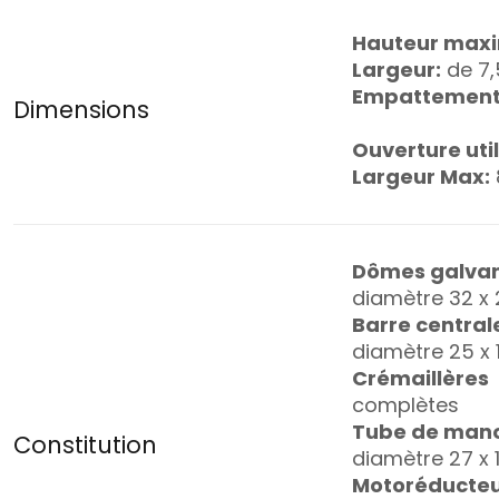
Hauteur maxi
Largeur:
de 7,
Empattement
Dimensions
Ouverture uti
Largeur Max:
Dômes galvan
diamètre 32 x 
Barre central
diamètre 25 x
Crémaillères
complètes
Tube de manœ
Constitution
diamètre 27 x 
Motoréducteu